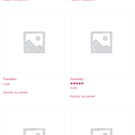
Transfert
Transfert
0,00
€
Note
0,00
€
5.00
Ajouter au panier
sur 5
Ajouter au panier