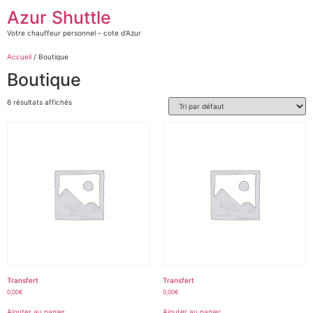
Aller
Azur Shuttle
au
contenu
Votre chauffeur personnel – cote d'Azur
Accueil
/ Boutique
Boutique
6 résultats affichés
Transfert
Transfert
0,00
€
0,00
€
Ajouter au panier
Ajouter au panier